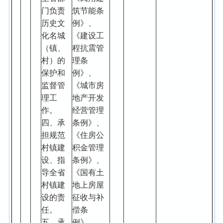
门负责
筑节能条
历史文
例》、
化名城
《建设工
（镇、
程抗震管
村）的
理条
保护和
例》、
监督管
《城市房
理工
地产开发
作。
经营管理
四、承
条例》、
担规范
《住房公
村镇建
积金管理
设、指
条例》、
导全省
《国有土
村镇建
地上房屋
设的责
征收与补
任。
偿条
五、承
例》、