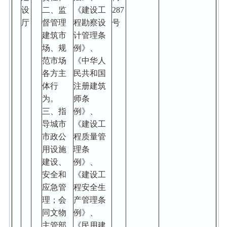
设
二、监
《建设工
287
厅
督管理
程勘察设
号
建筑市
计管理条
场、规
例》、
范市场
《中华人
各方主
民共和国
体行
注册建筑
为。
师条
三、指
例》、
导城市
《建设工
市政公
程质量管
用设施
理条
建设、
例》、
安全和
《建设工
应急管
程安全生
理；会
产管理条
同文物
例》、
主管部
《民用建