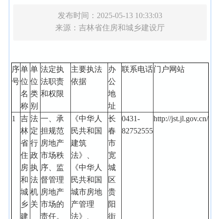
发布时间：2025-05-13 10:33:03
来源：
吉林省住房和城乡建设厅
序
单
单
法定执
主要执法
办
联系电话
门户网站
号
位
位
法职责
依据
公
名
类
和权限
地
称
别
址
1
吉
法
一、承
《中华人
长
0431-
http://jst.jl.gov.cn/
林
定
担规范
民共和国
春
82752555
省
行
房地产
建筑
市
住
政
市场秩
法》、
宽
房
执
序、监
《中华人
城
和
法
督管理
民共和国
区
城
机
房地产
城市房地
贵
乡
关
市场的
产管理
阳
建
责任。
法》、
街