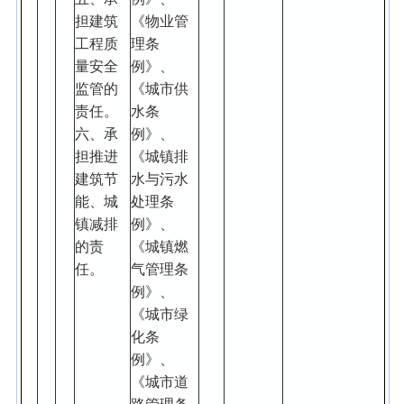
担建筑
《物业管
工程质
理条
量安全
例》、
监管的
《城市供
责任。
水条
六、承
例》、
担推进
《城镇排
建筑节
水与污水
能、城
处理条
镇减排
例》、
的责
《城镇燃
任。
气管理条
例》、
《城市绿
化条
例》、
《城市道