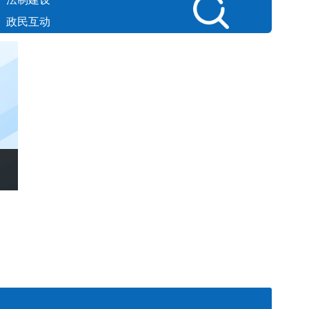
政民互动
守初心砺实干 明底线谋长远 ​省住...