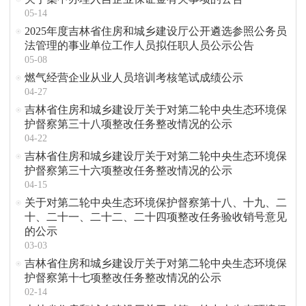
05-14
2025年度吉林省住房和城乡建设厅公开遴选参照公务员
法管理的事业单位工作人员拟任职人员公示公告
05-08
燃气经营企业从业人员培训考核笔试成绩公示
04-27
吉林省住房和城乡建设厅关于对第二轮中央生态环境保
护督察第三十八项整改任务整改情况的公示
04-22
吉林省住房和城乡建设厅关于对第二轮中央生态环境保
护督察第三十六项整改任务整改情况的公示
04-15
关于对第二轮中央生态环境保护督察第十八、十九、二
十、二十一、二十二、二十四项整改任务验收销号意见
的公示
03-03
吉林省住房和城乡建设厅关于对第二轮中央生态环境保
护督察第十七项整改任务整改情况的公示
02-14