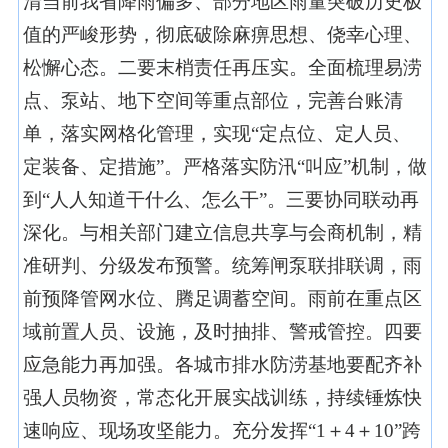
清当前我省降雨偏多、部分地区雨量突破历史极
值的严峻形势，彻底破除麻痹思想、侥幸心理、
松懈心态。二要末梢责任再压实。全面梳理易涝
点、泵站、地下空间等重点部位，完善台账清
单，落实网格化管理，实现“定点位、定人员、
定装备、定措施”。严格落实防汛“叫应”机制，做
到“人人知道干什么、怎么干”。三要协同联动再
深化。与相关部门建立信息共享与会商机制，精
准研判、分级发布预警。统筹闸泵联排联调，雨
前预降管网水位、腾足调蓄空间。雨前在重点区
域前置人员、设施，及时抽排、警戒管控。四要
应急能力再加强。各城市排水防涝基地要配齐补
强人员物资，常态化开展实战训练，持续锤炼快
速响应、现场攻坚能力。充分发挥“
1＋4＋10
”跨